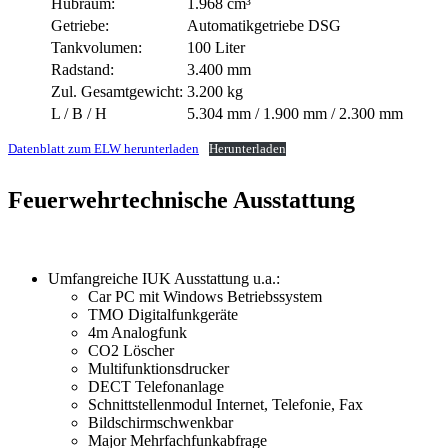
Hubraum:
1.968 cm³
Getriebe:
Automatikgetriebe DSG
Tankvolumen:
100 Liter
Radstand:
3.400 mm
Zul. Gesamtgewicht:
3.200 kg
L / B / H
5.304 mm / 1.900 mm / 2.300 mm
Datenblatt zum ELW herunterladen
Herunterladen
Feuerwehrtechnische Ausstattung
Umfangreiche IUK Ausstattung u.a.:
Car PC mit Windows Betriebssystem
TMO Digitalfunkgeräte
4m Analogfunk
CO2 Löscher
Multifunktionsdrucker
DECT Telefonanlage
Schnittstellenmodul Internet, Telefonie, Fax
Bildschirmschwenkbar
Major Mehrfachfunkabfrage