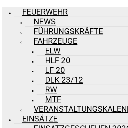
FEUERWEHR
NEWS
FÜHRUNGSKRÄFTE
FAHRZEUGE
ELW
HLF 20
LF 20
DLK 23/12
RW
MTF
VERANSTALTUNGSKALEN
EINSÄTZE