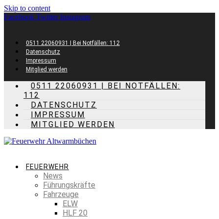
Skip to content
Facebook
Twitter
Instagram
0511 22060931 | Bei Notfällen: 112
Datenschutz
Impressum
Mitglied werden
0511 22060931 | BEI NOTFÄLLEN:
112
DATENSCHUTZ
IMPRESSUM
MITGLIED WERDEN
FEUERWEHR
News
Führungskräfte
Fahrzeuge
ELW
HLF 20