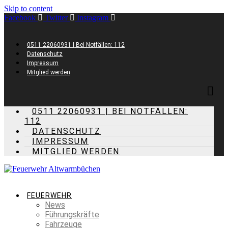
Skip to content
Facebook
Twitter
Instagram
0511 22060931 | Bei Notfällen: 112
Datenschutz
Impressum
Mitglied werden
0511 22060931 | BEI NOTFÄLLEN:
112
DATENSCHUTZ
IMPRESSUM
MITGLIED WERDEN
FEUERWEHR
News
Führungskräfte
Fahrzeuge