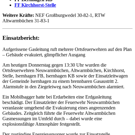
FF Kirchhorst-Stelle
Weitere Kräfte:
NEF Großburgwedel 30-82-1, RTW
Altwarmbüchen 31-83-1
Einsatzbericht:
Aufgerissene Gasleitung ruft mehrere Ortsfeuerwehren auf den Plan
– Gebäude evakuiert, glimpflicher Ausgang
Am heutigen Donnerstag gegen 13:30 Uhr wurden die
Ortsfeuerwehren Neuwarmbüchen, Altwarmbüchen, Kirchhorst,
Stelle, Isernhagen FB, Isernhagen KB sowie der Einsatzleitwagen
der Gemeinde Isernhagen zu einem brennbaren Gasaustritt 2.
Alarmstufe in den Ziegeleiweg nach Neuwarmbüchen alarmiert.
Ein Mobilbagger hatte bei Erdarbeiten eine Erdgasleitung
beschädigt. Der Einsatzleiter der Feuerwehr Neuwarmbüchen
veranlasste umgehend die Evakuierung eines angrenzenden
Gebäudes. Zeitgleich führte die Feuerwehr Altwarmbüchen
Gasmessungen im Umfeld durch – dabei wurde eine
explosionsfähige Atmosphäre festgestellt.
Der zuständige Energieversorger wurde zur Einsatzstelle