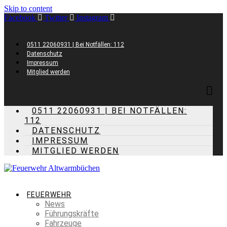
Skip to content
Facebook
Twitter
Instagram
0511 22060931 | Bei Notfällen: 112
Datenschutz
Impressum
Mitglied werden
0511 22060931 | BEI NOTFÄLLEN:
112
DATENSCHUTZ
IMPRESSUM
MITGLIED WERDEN
FEUERWEHR
News
Führungskräfte
Fahrzeuge