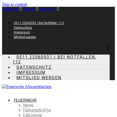
Skip to content
Facebook
Twitter
Instagram
0511 22060931 | Bei Notfällen: 112
Datenschutz
Impressum
Mitglied werden
0511 22060931 | BEI NOTFÄLLEN:
112
DATENSCHUTZ
IMPRESSUM
MITGLIED WERDEN
FEUERWEHR
News
Führungskräfte
Fahrzeuge