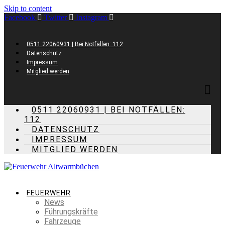
Skip to content
Facebook
Twitter
Instagram
0511 22060931 | Bei Notfällen: 112
Datenschutz
Impressum
Mitglied werden
0511 22060931 | BEI NOTFÄLLEN:
112
DATENSCHUTZ
IMPRESSUM
MITGLIED WERDEN
FEUERWEHR
News
Führungskräfte
Fahrzeuge