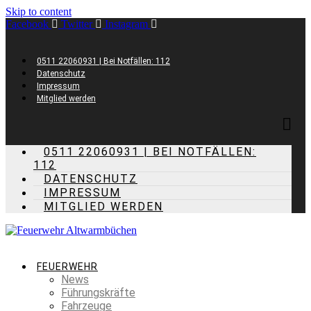
Skip to content
Facebook
Twitter
Instagram
0511 22060931 | Bei Notfällen: 112
Datenschutz
Impressum
Mitglied werden
0511 22060931 | BEI NOTFÄLLEN:
112
DATENSCHUTZ
IMPRESSUM
MITGLIED WERDEN
FEUERWEHR
News
Führungskräfte
Fahrzeuge