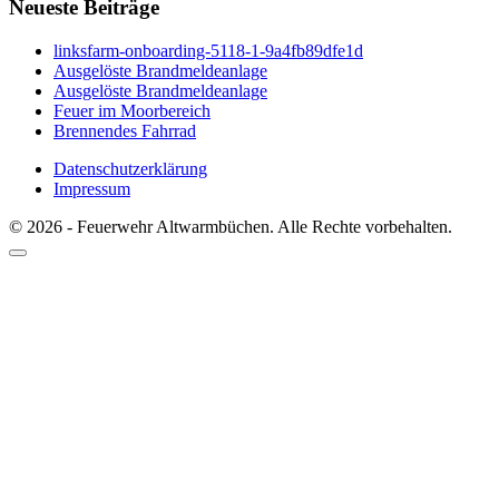
Neueste Beiträge
linksfarm-onboarding-5118-1-9a4fb89dfe1d
Ausgelöste Brandmeldeanlage
Ausgelöste Brandmeldeanlage
Feuer im Moorbereich
Brennendes Fahrrad
Datenschutzerklärung
Impressum
© 2026 - Feuerwehr Altwarmbüchen. Alle Rechte vorbehalten.