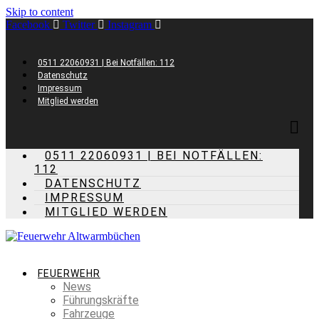
Skip to content
Facebook
Twitter
Instagram
0511 22060931 | Bei Notfällen: 112
Datenschutz
Impressum
Mitglied werden
0511 22060931 | BEI NOTFÄLLEN:
112
DATENSCHUTZ
IMPRESSUM
MITGLIED WERDEN
FEUERWEHR
News
Führungskräfte
Fahrzeuge