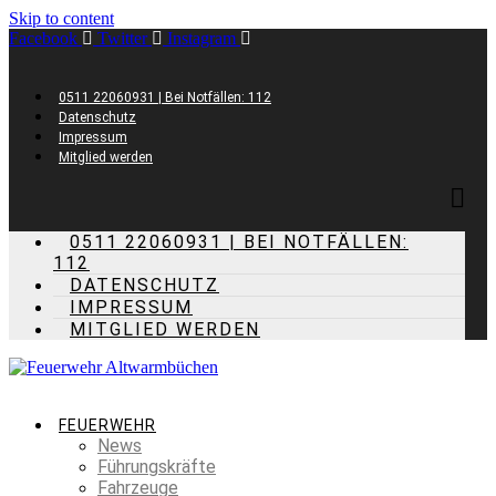
Skip to content
Facebook
Twitter
Instagram
0511 22060931 | Bei Notfällen: 112
Datenschutz
Impressum
Mitglied werden
0511 22060931 | BEI NOTFÄLLEN:
112
DATENSCHUTZ
IMPRESSUM
MITGLIED WERDEN
FEUERWEHR
News
Führungskräfte
Fahrzeuge