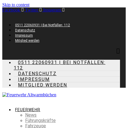
Skip to content
Facebook
Twitter
Instagram
0511 22060931 | Bei Notfällen: 112
Datenschutz
Impressum
Mitglied werden
0511 22060931 | BEI NOTFÄLLEN:
112
DATENSCHUTZ
IMPRESSUM
MITGLIED WERDEN
FEUERWEHR
News
Führungskräfte
Fahrzeuge