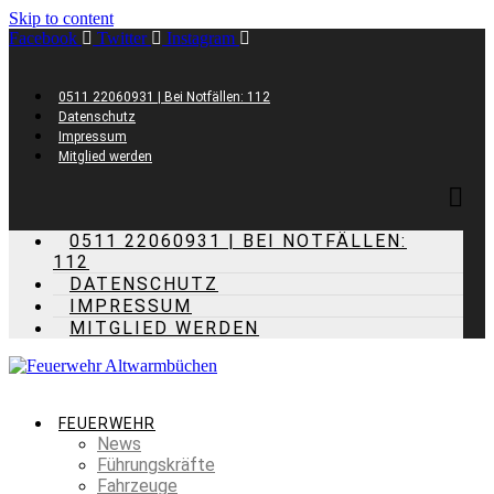
Skip to content
Facebook
Twitter
Instagram
0511 22060931 | Bei Notfällen: 112
Datenschutz
Impressum
Mitglied werden
0511 22060931 | BEI NOTFÄLLEN:
112
DATENSCHUTZ
IMPRESSUM
MITGLIED WERDEN
FEUERWEHR
News
Führungskräfte
Fahrzeuge