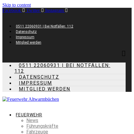
Skip to content
Facebook
Twitter
Instagram
0511 22060931 | Bei Notfällen: 112
Datenschutz
Impressum
Mitglied werden
0511 22060931 | BEI NOTFÄLLEN:
112
DATENSCHUTZ
IMPRESSUM
MITGLIED WERDEN
FEUERWEHR
News
Führungskräfte
Fahrzeuge