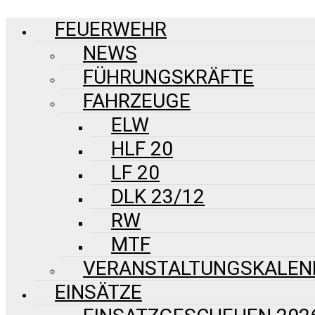
FEUERWEHR
NEWS
FÜHRUNGSKRÄFTE
FAHRZEUGE
ELW
HLF 20
LF 20
DLK 23/12
RW
MTF
VERANSTALTUNGSKALEN
EINSÄTZE