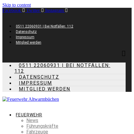
Skip to content
Facebook
Twitter
Instagram
0511 22060931 | Bei Notfällen: 112
Datenschutz
Impressum
Mitglied werden
0511 22060931 | BEI NOTFÄLLEN:
112
DATENSCHUTZ
IMPRESSUM
MITGLIED WERDEN
FEUERWEHR
News
Führungskräfte
Fahrzeuge