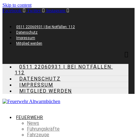
Skip to content
Facebook
Twitter
Instagram
0511 22060931 | Bei Notfällen: 112
Datenschutz
Impressum
Mitglied werden
0511 22060931 | BEI NOTFÄLLEN:
112
DATENSCHUTZ
IMPRESSUM
MITGLIED WERDEN
FEUERWEHR
News
Führungskräfte
Fahrzeuge