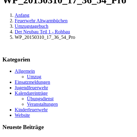
WP_20150310_17_36_54_Pro
Anfang
Feuerwehr Altwarmbüchen
Umzugstagebuch
Der Neubau Teil 1 - Rohbau
WP_20150310_17_36_54_Pro
Kategorien
Allgemein
Umzug
Einsatzmeldungen
Jugendfeuerwehr
Kalendareinträge
Übungsdienst
Veranstaltungen
Kinderfeuerwehr
Website
Neueste Beiträge