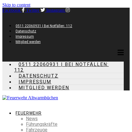
Skip to content
Facebook
Twitter
Instagram
0511 22060931 | Bei Notfällen: 112
Datenschutz
Impressum
Mitglied werden
0511 22060931 | BEI NOTFÄLLEN:
112
DATENSCHUTZ
IMPRESSUM
MITGLIED WERDEN
FEUERWEHR
News
Führungskräfte
Fahrzeuge