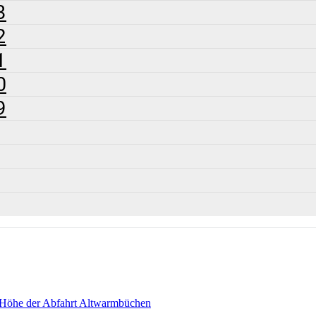
3
2
1
0
9
 Höhe der Abfahrt Altwarmbüchen