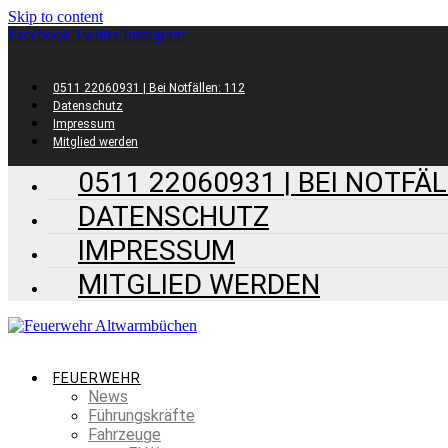
Skip to content
Facebook
Twitter
Instagram
0511 22060931 | Bei Notfällen: 112
Datenschutz
Impressum
Mitglied werden
0511 22060931 | BEI NOTFÄL
DATENSCHUTZ
IMPRESSUM
MITGLIED WERDEN
FEUERWEHR
News
Führungskräfte
Fahrzeuge