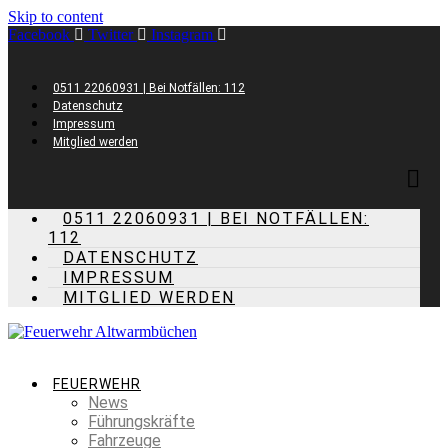
Skip to content
Facebook
Twitter
Instagram
0511 22060931 | Bei Notfällen: 112
Datenschutz
Impressum
Mitglied werden
0511 22060931 | BEI NOTFÄLLEN:
112
DATENSCHUTZ
IMPRESSUM
MITGLIED WERDEN
FEUERWEHR
News
Führungskräfte
Fahrzeuge