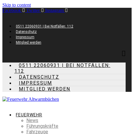
Skip to content
Facebook
Twitter
Instagram
0511 22060931 | Bei Notfällen: 112
Datenschutz
Impressum
Mitglied werden
0511 22060931 | BEI NOTFÄLLEN:
112
DATENSCHUTZ
IMPRESSUM
MITGLIED WERDEN
FEUERWEHR
News
Führungskräfte
Fahrzeuge