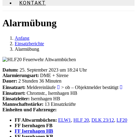
KONTAKT
Alarmübung
Anfang
Einsatzberichte
Alarmübung
Datum:
25. September 2023 um 18:24 Uhr
Alarmierungsart:
DME + Sirene
Dauer:
2 Stunden 36 Minuten
Einsatzart:
Meldereinläufe
> ob – Objektmelder bestätigt
Einsatzort:
Chromstr., Isernhagen HB
Einsatzleiter:
Isernhagen HB
Mannschaftsstärke:
13 Einsatzkräfte
Einheiten und Fahrzeuge:
FF Altwarmbüchen:
ELW1
,
HLF 20
,
DLK 23/12
,
LF20
FF Isernhagen FB
FF Isernhagen HB
FF Isernhagen KB