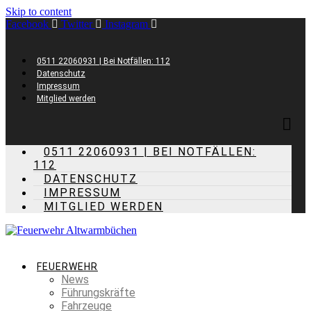
Skip to content
Facebook
Twitter
Instagram
0511 22060931 | Bei Notfällen: 112
Datenschutz
Impressum
Mitglied werden
0511 22060931 | BEI NOTFÄLLEN:
112
DATENSCHUTZ
IMPRESSUM
MITGLIED WERDEN
FEUERWEHR
News
Führungskräfte
Fahrzeuge