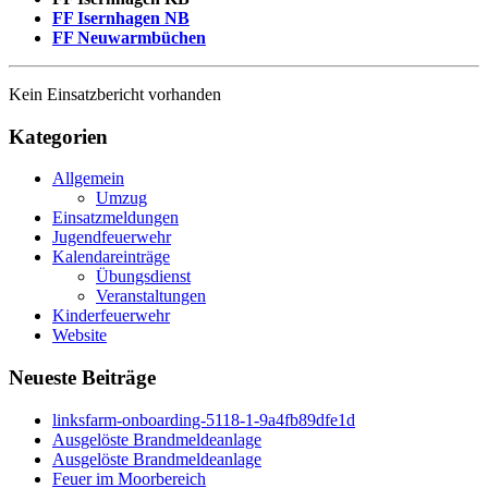
FF Isernhagen NB
FF Neuwarmbüchen
Kein Einsatzbericht vorhanden
Kategorien
Allgemein
Umzug
Einsatzmeldungen
Jugendfeuerwehr
Kalendareinträge
Übungsdienst
Veranstaltungen
Kinderfeuerwehr
Website
Neueste Beiträge
linksfarm-onboarding-5118-1-9a4fb89dfe1d
Ausgelöste Brandmeldeanlage
Ausgelöste Brandmeldeanlage
Feuer im Moorbereich