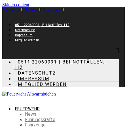
Skip to content
Facebook
Twitter
Instagram
0511 22060931 | Bei Notfällen: 112
Datenschutz
Impressum
Mitglied werden
0511 22060931 | BEI NOTFÄLLEN:
112
DATENSCHUTZ
IMPRESSUM
MITGLIED WERDEN
FEUERWEHR
News
Führungskräfte
Fahrzeuge