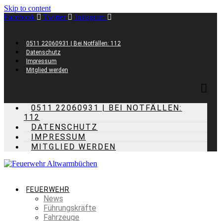
Skip to content
Facebook
Twitter
Instagram
0511 22060931 | Bei Notfällen: 112
Datenschutz
Impressum
Mitglied werden
0511 22060931 | BEI NOTFÄLLEN:
112
DATENSCHUTZ
IMPRESSUM
MITGLIED WERDEN
FEUERWEHR
News
Führungskräfte
Fahrzeuge