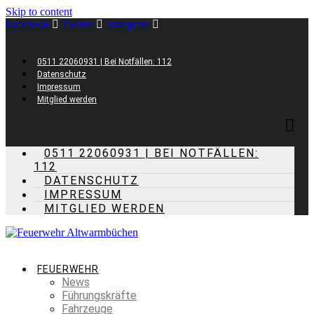
Skip to content
Facebook
Twitter
Instagram
0511 22060931 | Bei Notfällen: 112
Datenschutz
Impressum
Mitglied werden
0511 22060931 | BEI NOTFÄLLEN:
112
DATENSCHUTZ
IMPRESSUM
MITGLIED WERDEN
FEUERWEHR
News
Führungskräfte
Fahrzeuge