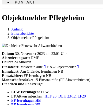
KONTAKT
Objektmelder Pflegeheim
Anfang
Einsatzberichte
Objektmelder Pflegeheim
Datum:
30. November 2023 um 23:01 Uhr
Alarmierungsart:
DME
Dauer:
24 Minuten
Einsatzart:
Meldereinläufe
> o – Objektmelder
Einsatzort:
Am Ortfelde, Isernhagen NB
Einsatzleiter:
FF Isernhagen NB
Mannschaftsstärke:
15 Einsatzkräfte (FF Altwarmbüchen)
Einheiten und Fahrzeuge:
ELW Isernhagen:
ELW
FF Altwarmbüchen:
HLF 20
,
DLK 23/12
,
LF20
FF Isernhagen HB
FF Isernhagen NB