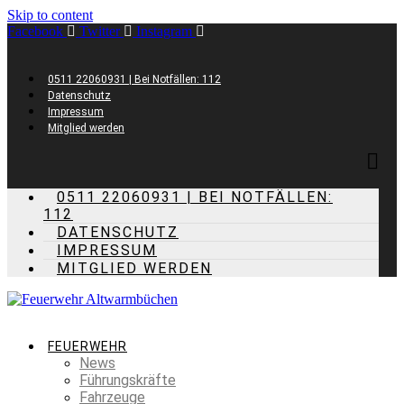
Skip to content
Facebook
Twitter
Instagram
0511 22060931 | Bei Notfällen: 112
Datenschutz
Impressum
Mitglied werden
0511 22060931 | BEI NOTFÄLLEN:
112
DATENSCHUTZ
IMPRESSUM
MITGLIED WERDEN
FEUERWEHR
News
Führungskräfte
Fahrzeuge