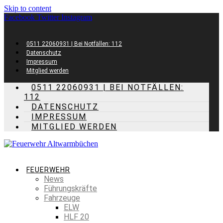
Skip to content
Facebook
Twitter
Instagram
0511 22060931 | Bei Notfällen: 112
Datenschutz
Impressum
Mitglied werden
0511 22060931 | BEI NOTFÄLLEN:
112
DATENSCHUTZ
IMPRESSUM
MITGLIED WERDEN
FEUERWEHR
News
Führungskräfte
Fahrzeuge
ELW
HLF 20