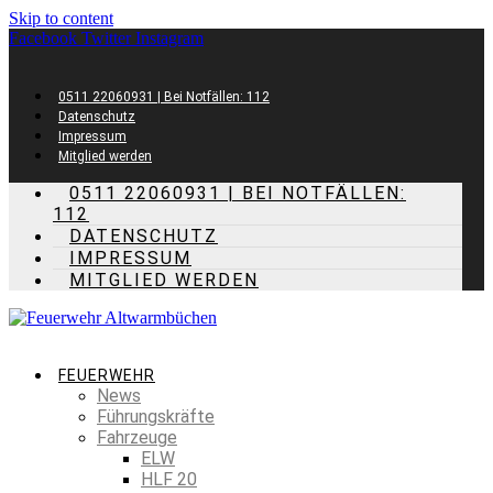
Skip to content
Facebook
Twitter
Instagram
0511 22060931 | Bei Notfällen: 112
Datenschutz
Impressum
Mitglied werden
0511 22060931 | BEI NOTFÄLLEN:
112
DATENSCHUTZ
IMPRESSUM
MITGLIED WERDEN
FEUERWEHR
News
Führungskräfte
Fahrzeuge
ELW
HLF 20