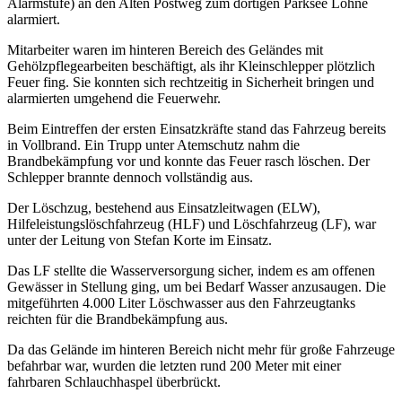
Alarmstufe) an den Alten Postweg zum dortigen Parksee Lohne
alarmiert.
Mitarbeiter waren im hinteren Bereich des Geländes mit
Gehölzpflegearbeiten beschäftigt, als ihr Kleinschlepper plötzlich
Feuer fing. Sie konnten sich rechtzeitig in Sicherheit bringen und
alarmierten umgehend die Feuerwehr.
Beim Eintreffen der ersten Einsatzkräfte stand das Fahrzeug bereits
in Vollbrand. Ein Trupp unter Atemschutz nahm die
Brandbekämpfung vor und konnte das Feuer rasch löschen. Der
Schlepper brannte dennoch vollständig aus.
Der Löschzug, bestehend aus Einsatzleitwagen (ELW),
Hilfeleistungslöschfahrzeug (HLF) und Löschfahrzeug (LF), war
unter der Leitung von Stefan Korte im Einsatz.
Das LF stellte die Wasserversorgung sicher, indem es am offenen
Gewässer in Stellung ging, um bei Bedarf Wasser anzusaugen. Die
mitgeführten 4.000 Liter Löschwasser aus den Fahrzeugtanks
reichten für die Brandbekämpfung aus.
Da das Gelände im hinteren Bereich nicht mehr für große Fahrzeuge
befahrbar war, wurden die letzten rund 200 Meter mit einer
fahrbaren Schlauchhaspel überbrückt.