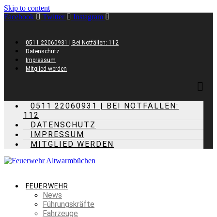
Skip to content
Facebook
Twitter
Instagram
0511 22060931 | Bei Notfällen: 112
Datenschutz
Impressum
Mitglied werden
0511 22060931 | BEI NOTFÄLLEN:
112
DATENSCHUTZ
IMPRESSUM
MITGLIED WERDEN
FEUERWEHR
News
Führungskräfte
Fahrzeuge