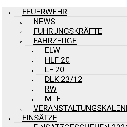
FEUERWEHR
NEWS
FÜHRUNGSKRÄFTE
FAHRZEUGE
ELW
HLF 20
LF 20
DLK 23/12
RW
MTF
VERANSTALTUNGSKALEN
EINSÄTZE