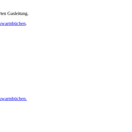
ten Gasleitung.
euwarmbüchen
.
euwarmbüchen.