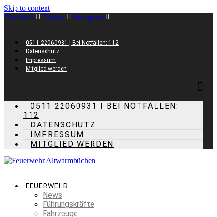
Skip to content
Facebook
Twitter
Instagram
0511 22060931 | Bei Notfällen: 112
Datenschutz
Impressum
Mitglied werden
0511 22060931 | BEI NOTFÄLLEN:
112
DATENSCHUTZ
IMPRESSUM
MITGLIED WERDEN
FEUERWEHR
News
Führungskräfte
Fahrzeuge