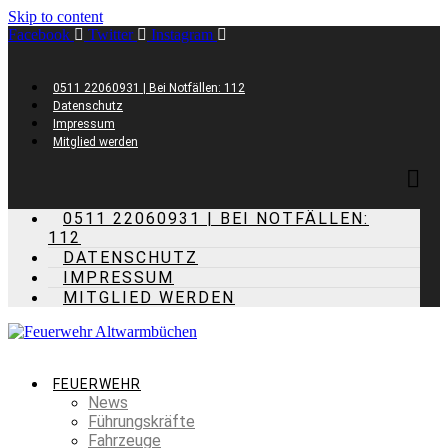
Skip to content
Facebook
Twitter
Instagram
0511 22060931 | Bei Notfällen: 112
Datenschutz
Impressum
Mitglied werden
0511 22060931 | BEI NOTFÄLLEN:
112
DATENSCHUTZ
IMPRESSUM
MITGLIED WERDEN
FEUERWEHR
News
Führungskräfte
Fahrzeuge