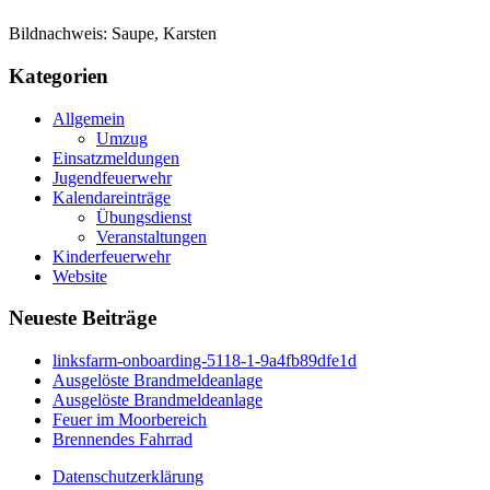
Bildnachweis: Saupe, Karsten
Kategorien
Allgemein
Umzug
Einsatzmeldungen
Jugendfeuerwehr
Kalendareinträge
Übungsdienst
Veranstaltungen
Kinderfeuerwehr
Website
Neueste Beiträge
linksfarm-onboarding-5118-1-9a4fb89dfe1d
Ausgelöste Brandmeldeanlage
Ausgelöste Brandmeldeanlage
Feuer im Moorbereich
Brennendes Fahrrad
Datenschutzerklärung