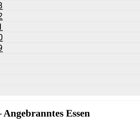
3
2
1
0
9
 Angebranntes Essen