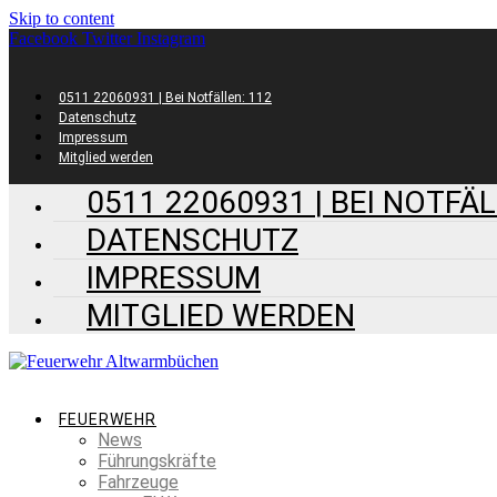
Skip to content
Facebook
Twitter
Instagram
0511 22060931 | Bei Notfällen: 112
Datenschutz
Impressum
Mitglied werden
0511 22060931 | BEI NOTFÄL
DATENSCHUTZ
IMPRESSUM
MITGLIED WERDEN
FEUERWEHR
News
Führungskräfte
Fahrzeuge