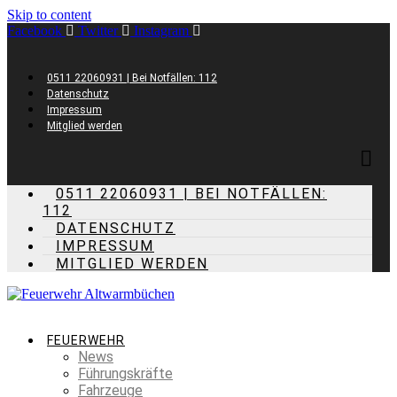
Skip to content
Facebook
Twitter
Instagram
0511 22060931 | Bei Notfällen: 112
Datenschutz
Impressum
Mitglied werden
0511 22060931 | BEI NOTFÄLLEN:
112
DATENSCHUTZ
IMPRESSUM
MITGLIED WERDEN
FEUERWEHR
News
Führungskräfte
Fahrzeuge