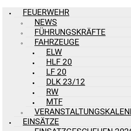
FEUERWEHR
NEWS
FÜHRUNGSKRÄFTE
FAHRZEUGE
ELW
HLF 20
LF 20
DLK 23/12
RW
MTF
VERANSTALTUNGSKALEN
EINSÄTZE