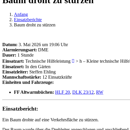
Baum droht zu stürzen
Anfang
Einsatzberichte
Baum droht zu stürzen
Datum:
3. Mai 2026 um 19:06 Uhr
Alarmierungsart:
DME
Dauer:
1 Stunde
Einsatzart:
Technische Hilfeleistung
> h – Kleine technische Hilfe
Einsatzort:
In den Gärten
Einsatzleiter:
Steffen Ehling
Mannschaftsstärke:
12 Einsatzkräfte
Einheiten und Fahrzeuge:
FF Altwarmbüchen:
HLF 20
,
DLK 23/12
,
RW
Einsatzbericht:
Ein Baum drohte auf eine Verkehrsfläche zu stürzen.
Der Baum wurde über die Drehleiter angeschlagen und anschließend mi