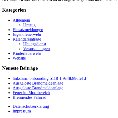
Kategorien
Allgemein
Umzug
Einsatzmeldungen
Jugendfeuerwehr
Kalendareinträge
Übungsdienst
Veranstaltungen
Kinderfeuerwehr
Website
Neueste Beiträge
linksfarm-onboarding-5118-1-9a4fb89dfe1d
Ausgelöste Brandmeldeanlage
Ausgelöste Brandmeldeanlage
Feuer im Moorbereich
Brennendes Fahrrad
Datenschutzerklärung
Impressum