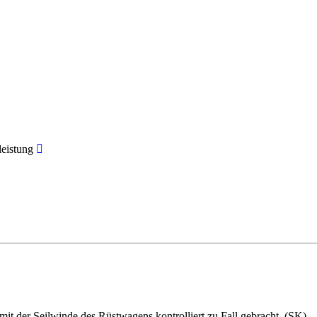
leistung
t der Seilwinde des Rüstwagens kontrolliert zu Fall gebracht. (SK)