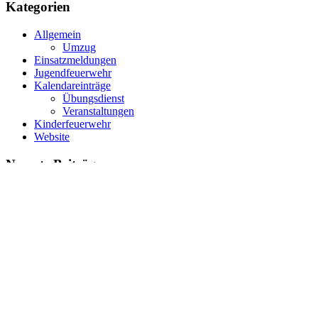
Kategorien
Allgemein
Umzug
Einsatzmeldungen
Jugendfeuerwehr
Kalendareinträge
Übungsdienst
Veranstaltungen
Kinderfeuerwehr
Website
Neueste Beiträge
linksfarm-onboarding-5118-1-9a4fb89dfe1d
Ausgelöste Brandmeldeanlage
Ausgelöste Brandmeldeanlage
Feuer im Moorbereich
Brennendes Fahrrad
Datenschutzerklärung
Impressum
© 2026 - Feuerwehr Altwarmbüchen. Alle Rechte vorbehalten.