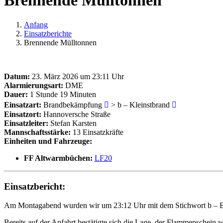
Brennende Mülltonnen
Anfang
Einsatzberichte
Brennende Mülltonnen
Datum:
23. März 2026 um 23:11 Uhr
Alarmierungsart:
DME
Dauer:
1 Stunde 19 Minuten
Einsatzart:
Brandbekämpfung
> b – Kleinstbrand
Einsatzort:
Hannoversche Straße
Einsatzleiter:
Stefan Karsten
Mannschaftsstärke:
13 Einsatzkräfte
Einheiten und Fahrzeuge:
FF Altwarmbüchen:
LF20
Einsatzbericht:
Am Montagabend wurden wir um 23:12 Uhr mit dem Stichwort b – Bran
Bereits auf der Anfahrt bestätigte sich die Lage, der Flammenschein 