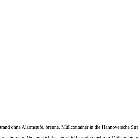
d ohne Alarmstufe, brenne. Müllcontainer in die Hannoversche Straß
war schon von Weitem sichtbar. Vor Ort brannten mehrere Müllcontainer