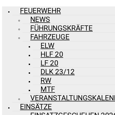
FEUERWEHR
NEWS
FÜHRUNGSKRÄFTE
FAHRZEUGE
ELW
HLF 20
LF 20
DLK 23/12
RW
MTF
VERANSTALTUNGSKALEN
EINSÄTZE