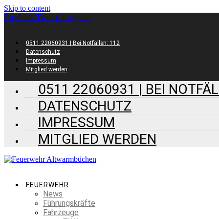
Skip to content
Facebook
Twitter
Instagram
0511 22060931 | Bei Notfällen: 112
Datenschutz
Impressum
Mitglied werden
0511 22060931 | BEI NOTFÄL
DATENSCHUTZ
IMPRESSUM
MITGLIED WERDEN
FEUERWEHR
News
Führungskräfte
Fahrzeuge