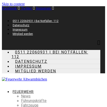
Skip to content
Facebook
Twitter
Instagram
0511 22060931 | Bei Notfällen: 112
Datenschutz
Impressum
Mitglied werden
0511 22060931 | BEI NOTFÄLLEN:
112
DATENSCHUTZ
IMPRESSUM
MITGLIED WERDEN
FEUERWEHR
News
Führungskräfte
Fahrzeuge