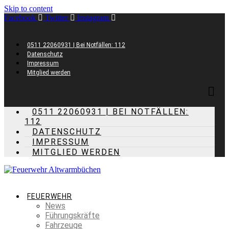
Skip to content
Facebook
Twitter
Instagram
0511 22060931 | Bei Notfällen: 112
Datenschutz
Impressum
Mitglied werden
0511 22060931 | BEI NOTFÄLLEN:
112
DATENSCHUTZ
IMPRESSUM
MITGLIED WERDEN
FEUERWEHR
News
Führungskräfte
Fahrzeuge