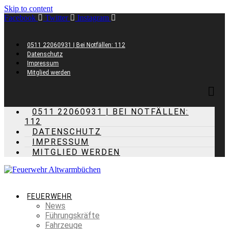
Skip to content
Facebook
Twitter
Instagram
0511 22060931 | Bei Notfällen: 112
Datenschutz
Impressum
Mitglied werden
0511 22060931 | BEI NOTFÄLLEN:
112
DATENSCHUTZ
IMPRESSUM
MITGLIED WERDEN
FEUERWEHR
News
Führungskräfte
Fahrzeuge