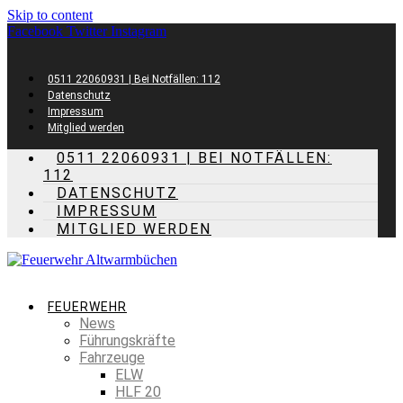
Skip to content
Facebook
Twitter
Instagram
0511 22060931 | Bei Notfällen: 112
Datenschutz
Impressum
Mitglied werden
0511 22060931 | BEI NOTFÄLLEN:
112
DATENSCHUTZ
IMPRESSUM
MITGLIED WERDEN
FEUERWEHR
News
Führungskräfte
Fahrzeuge
ELW
HLF 20