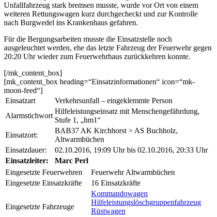
Unfallfahrzeug stark bremsen musste, wurde vor Ort von einem
weiteren Rettungswagen kurz durchgecheckt und zur Kontrolle
nach Burgwedel ins Krankenhaus gefahren.
Für die Bergungsarbeiten musste die Einsatzstelle noch
ausgeleuchtet werden, ehe das letzte Fahrzeug der Feuerwehr gegen
20:20 Uhr wieder zum Feuerwehrhaus zurückkehren konnte.
[/mk_content_box]
[mk_content_box heading=“Einsatzinformationen“ icon=“mk-
moon-feed“]
Einsatzart
Verkehrsunfall – eingeklemmte Person
Hilfeleistungseinsatz mit Menschengefährdung,
Alarmstichwort
Stufe 1, „hm1“
BAB37 AK Kirchhorst > AS Buchholz,
Einsatzort:
Altwarmbüchen
Einsatzdauer:
02.10.2016, 19:09 Uhr bis 02.10.2016, 20:33 Uhr
Einsatzleiter:
Marc Perl
Eingesetzte Feuerwehren
Feuerwehr Altwarmbüchen
Eingesetzte Einsatzkräfte
16 Einsatzkräfte
Kommandowagen
Hilfeleistungslöschgruppenfahrzeug
Eingesetzte Fahrzeuge
Rüstwagen