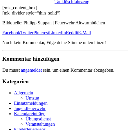
T
anklöschfahrzeug
[/mk_content_box]
[mk_divider style=“thin_solid“]
Bildquelle: Philipp Suppan | Feuerwehr Altwarmbüchen
Facebook
Twitter
Pinterest
LinkedIn
Reddit
E-Mail
Noch kein Kommentar, Füge deine Stimme unten hinzu!
Kommentar hinzufügen
Du musst
angemeldet
sein, um einen Kommentar abzugeben.
Kategorien
Allgemein
Umzug
Einsatzmeldungen
Jugendfeuerwehr
Kalendareinträge
Übungsdienst
Veranstaltungen
Kinderfeuerwehr