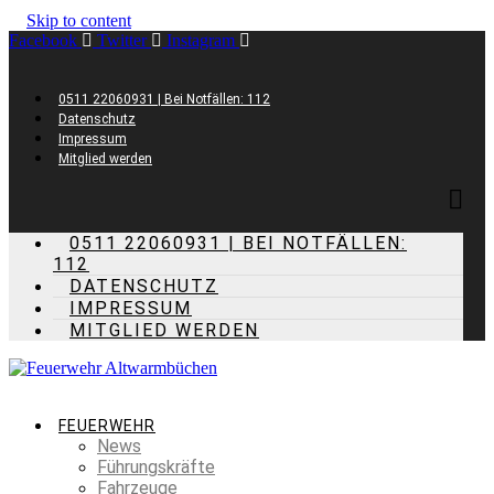
Skip to content
Facebook
Twitter
Instagram
0511 22060931 | Bei Notfällen: 112
Datenschutz
Impressum
Mitglied werden
0511 22060931 | BEI NOTFÄLLEN:
112
DATENSCHUTZ
IMPRESSUM
MITGLIED WERDEN
FEUERWEHR
News
Führungskräfte
Fahrzeuge